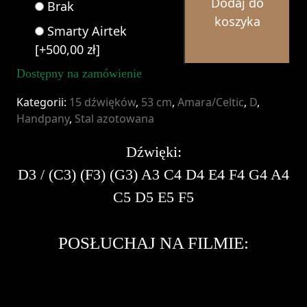
Dodaj do
Amara/Celtic
Brak
koszyka
15
Smarty Airtek
-
[+500,00 zł]
Nitrited
Dostępny na zamówienie
Steel
Kategorii:
15 dźwięków
,
53 cm
,
Amara/Celtic
,
D
,
Handpany
,
Stal azotowana
Dźwięki:
D3 / (C3) (F3) (G3) A3 C4 D4 E4 F4 G4 A4
C5 D5 E5 F5
POSŁUCHAJ NA FILMIE: