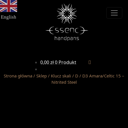
Przejdź
Przejdź
do
do
nawigacji
treści
English
0,00
zł
0 Produkt
Strona główna
/
Sklep
/
Klucz skali
/
D
/
D3 Amara/Celtic 15 –
Nitrited Steel