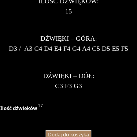
ILOŚĆ DŹWIĘKÓW:
15
DŹWIĘKI – GÓRA:
D3 / A3 C4 D4 E4 F4 G4 A4 C5 D5 E5 F5
DŹWIĘKI – DÓŁ:
C3 F3 G3
17
Ilość dźwięków
Dodaj do koszyka