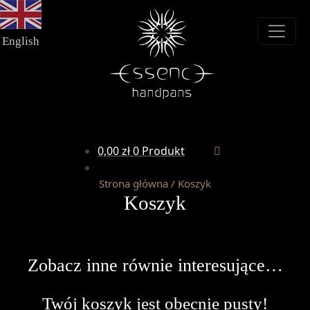
Przejdź
Przejdź
do
do
nawigacji
treści
English
0,00
zł
0 Produkt
Strona główna
/
Koszyk
Koszyk
Zobacz inne równie interesujące…
Twój koszyk jest obecnie pusty!