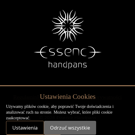
Ustawienia Cookies
Regulamin
Polityka zwrotów
Polityka prywatności
Dostawa i płatności
Używamy plików cookie, aby poprawić Twoje doświadczenia i
analizować ruch na stronie. Możesz wybrać, które pliki cookie
© 2026 Essence Handpans
zaakceptować.
Ustawienia
Odrzuć wszystkie