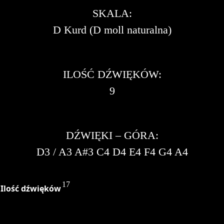
SKALA:
D Kurd (D moll naturalna)
ILOŚĆ DŹWIĘKÓW:
9
DŹWIĘKI – GÓRA:
D3 / A3 A#3 C4 D4 E4 F4 G4 A4
17
Ilość dźwięków