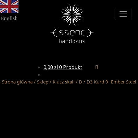
Przejdź
Przejdź
do
do
nawigacji
treści
English
0,00
zł
0 Produkt
Strona główna
/
Sklep
/
Klucz skali
/
D
/
D3 Kurd 9- Ember Steel