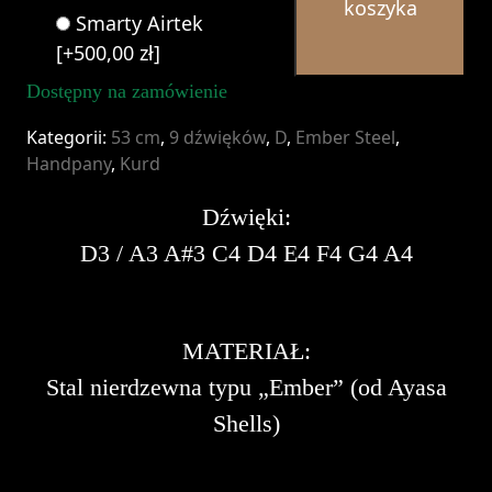
koszyka
9-
Smarty Airtek
Ember
[+500,00 zł]
Steel
Dostępny na zamówienie
Kategorii:
53 cm
,
9 dźwięków
,
D
,
Ember Steel
,
Handpany
,
Kurd
Dźwięki:
D3 / A3 A#3 C4 D4 E4 F4 G4 A4
MATERIAŁ:
Stal nierdzewna typu „Ember” (od Ayasa
Shells)