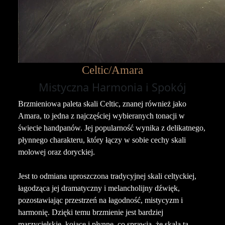
Celtic/Amara
Mistyczna Harmonia i Spokój
Brzmieniowa paleta skali Celtic, znanej również jako
Amara, to jedna z najczęściej wybieranych tonacji w
świecie handpanów. Jej popularność wynika z delikatnego,
płynnego charakteru, który łączy w sobie cechy skali
molowej oraz doryckiej.
Jest to odmiana uproszczona tradycyjnej skali celtyckiej,
łagodząca jej dramatyczny i melancholijny dźwięk,
pozostawiając przestrzeń na łagodność, mistycyzm i
harmonię. Dzięki temu brzmienie jest bardziej
marzycielskie, kojące i płynne, co sprawia, że skala ta