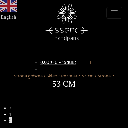
Przejdź
Przejdź
do
do
nawigacji
treści
English
0,00
zł
0 Produkt
Strona główna
/
Sklep
/
Rozmiar
/
53 cm
/
Strona 2
53 CM
←
1
2