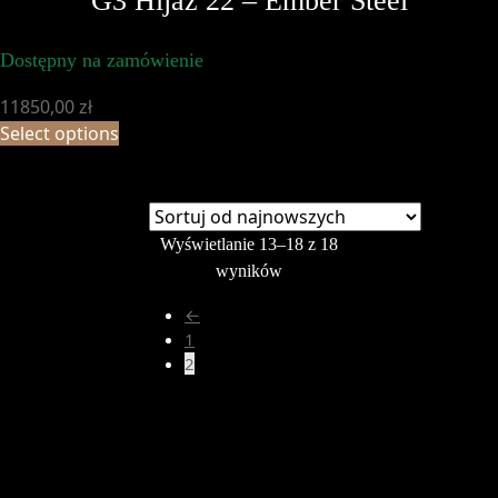
G3 Hijaz 22 – Ember Steel
Dostępny na zamówienie
11850,00
zł
Select options
Wyświetlanie 13–18 z 18
Posortowane
wyników
według
←
najnowszych
1
2